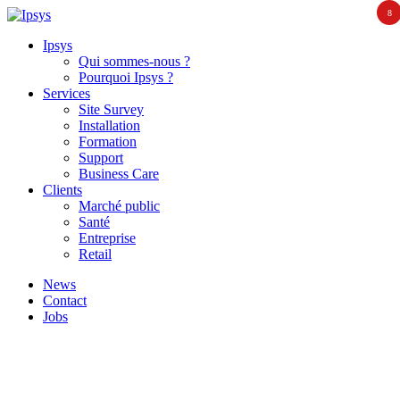
8
Ipsys
Qui sommes-nous ?
Pourquoi Ipsys ?
Services
Site Survey
Installation
Formation
Support
Business Care
Clients
Marché public
Santé
Entreprise
Retail
News
Contact
Jobs